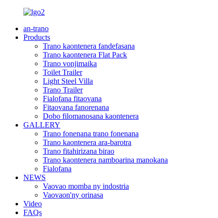
an-trano
Products
Trano kaontenera fandefasana
Trano kaontenera Flat Pack
Trano vonjimaika
Toilet Trailer
Light Steel Villa
Trano Trailer
Fialofana fitaovana
Fitaovana fanorenana
Dobo filomanosana kaontenera
GALLERY
Trano fonenana trano fonenana
Trano kaontenera ara-barotra
Trano fitahirizana birao
Trano kaontenera namboarina manokana
Fialofana
NEWS
Vaovao momba ny indostria
Vaovaon'ny orinasa
Video
FAQs