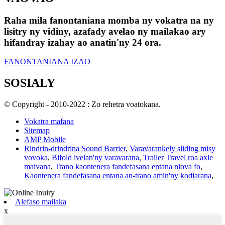
Raha mila fanontaniana momba ny vokatra na ny
lisitry ny vidiny, azafady avelao ny mailakao ary
hifandray izahay ao anatin'ny 24 ora.
FANONTANIANA IZAO
SOSIALY
© Copyright - 2010-2022 : Zo rehetra voatokana.
Vokatra mafana
Sitemap
AMP Mobile
Rindrin-drindrina Sound Barrier
,
Varavarankely sliding misy
vovoka
,
Bifold ivelan'ny varavarana
,
Trailer Travel roa axle
maivana
,
Trano kaontenera fandefasana entana niova fo
,
Kaontenera fandefasana entana an-trano amin'ny kodiarana
,
Alefaso mailaka
x