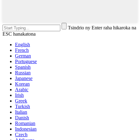
Tsindrio ny Enter raha hikaroka na
ESC hanakatona
English
French
German
Portuguese
Spanish
Russian
Japanese
Korean
Arabic
Irish
Greek
Turkish
Italian
Danish
Romanian
Indonesian
Czech