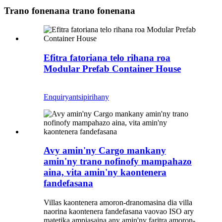
Trano fonenana trano fonenana
Efitra fatoriana telo rihana roa
Modular Prefab Container House
Enquiry
antsipirihany
Avy amin'ny Cargo mankany
amin'ny trano nofinofy mampahazo
aina, vita amin'ny kaontenera
fandefasana
Villas kaontenera amoron-dranomasina dia villa
naorina kaontenera fandefasana vaovao ISO ary
matetika ampiasaina any amin'ny faritra amoron-