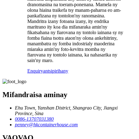
dranomasina na toeram-ponenana. Mamela ny
olona hiaina traikefa tsy manam-paharoa eo am-
pankafizana ny tontolon'ny ranomasina.
Mandritra izany fotoana izany, ity endrika
maritrano ity koa dia mifanaraka amin'ny
fikatsahana ny fiarovana ny tontolo iainana sy ny
fomba fiaina tsotra ataon'ny olona ankehitriny,
manambatra ny fomba indostrialy maoderina
miaraka amin'ny foto-kevitra momba ny
fiarovana ny tontolo iainana, ka nahasarika ny
sain'ny maro.
Enquiry
antsipirihany
Mifandraisa aminay
Ehu Town, Yanshan District, Shangrao City, Jiangxi
Province, Sina
0086-13707031380
penney@hkcontainerhouse.com
VAOVAO