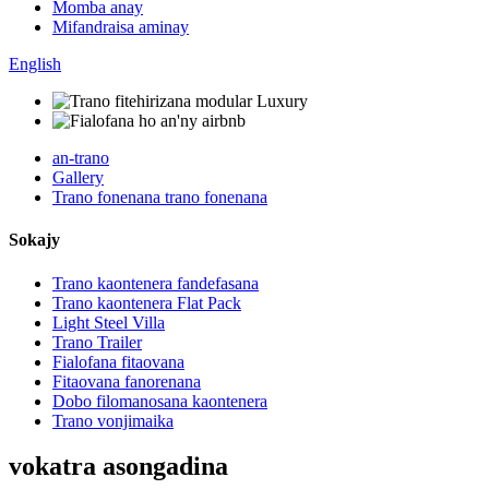
Momba anay
Mifandraisa aminay
English
an-trano
Gallery
Trano fonenana trano fonenana
Sokajy
Trano kaontenera fandefasana
Trano kaontenera Flat Pack
Light Steel Villa
Trano Trailer
Fialofana fitaovana
Fitaovana fanorenana
Dobo filomanosana kaontenera
Trano vonjimaika
vokatra asongadina