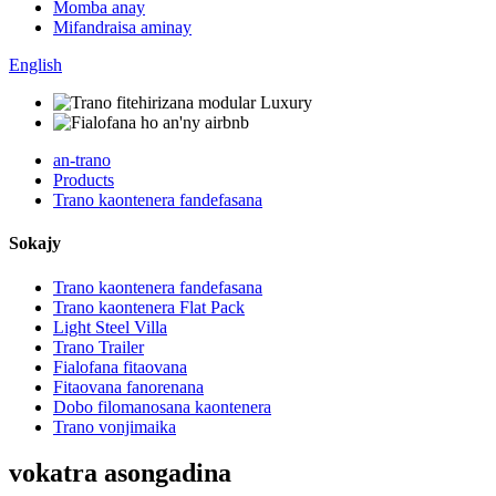
Momba anay
Mifandraisa aminay
English
an-trano
Products
Trano kaontenera fandefasana
Sokajy
Trano kaontenera fandefasana
Trano kaontenera Flat Pack
Light Steel Villa
Trano Trailer
Fialofana fitaovana
Fitaovana fanorenana
Dobo filomanosana kaontenera
Trano vonjimaika
vokatra asongadina