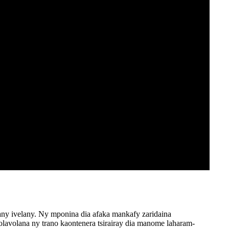
ny ivelany. Ny mponina dia afaka mankafy zaridaina
olavolana ny trano kaontenera tsirairay dia manome laharam-