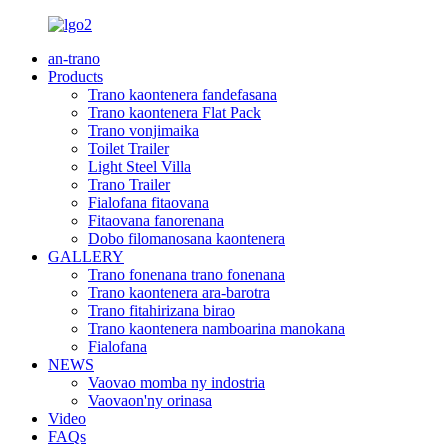
an-trano
Products
Trano kaontenera fandefasana
Trano kaontenera Flat Pack
Trano vonjimaika
Toilet Trailer
Light Steel Villa
Trano Trailer
Fialofana fitaovana
Fitaovana fanorenana
Dobo filomanosana kaontenera
GALLERY
Trano fonenana trano fonenana
Trano kaontenera ara-barotra
Trano fitahirizana birao
Trano kaontenera namboarina manokana
Fialofana
NEWS
Vaovao momba ny indostria
Vaovaon'ny orinasa
Video
FAQs