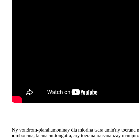
Ny vondrom-piarahamoninay dia miorina tsara amin'ny toerana m
iombonana, lalana an-tongotra, ary toerana iraisana izay mampir