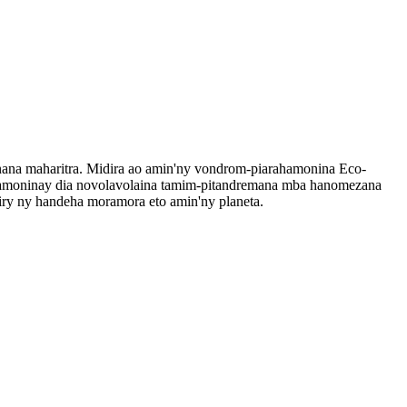
ainana maharitra. Midira ao amin'ny vondrom-piarahamonina Eco-
ahamoninay dia novolavolaina tamim-pitandremana mba hanomezana
niry ny handeha moramora eto amin'ny planeta.