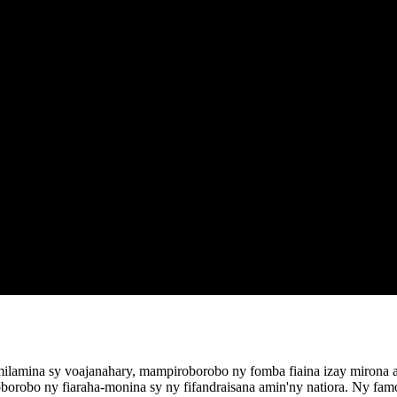
ilamina sy voajanahary, mampiroborobo ny fomba fiaina izay mirona a
oborobo ny fiaraha-monina sy ny fifandraisana amin'ny natiora. Ny fam