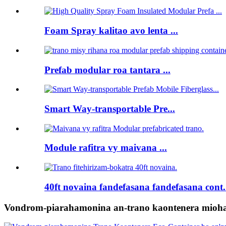
Foam Spray kalitao avo lenta ...
Prefab modular roa tantara ...
Smart Way-transportable Pre...
Module rafitra vy maivana ...
40ft novaina fandefasana fandefasana cont.
Vondrom-piarahamonina an-trano kaontenera miohatr