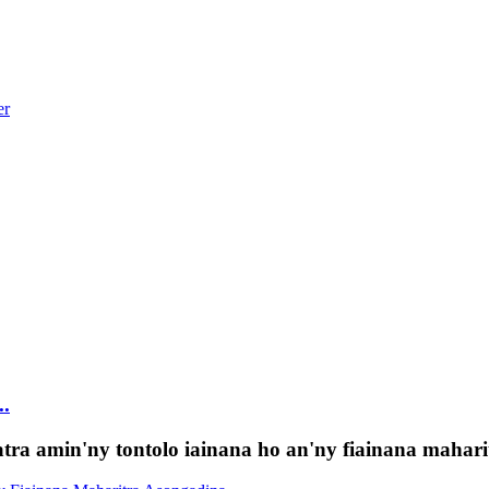
..
a amin'ny tontolo iainana ho an'ny fiainana mahari