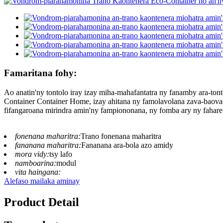
Famaritana fohy:
Ao anatin'ny tontolo iray izay miha-mahafantatra ny fanamby ara-to
Container Container Home, izay ahitana ny famolavolana zava-baov
fifangaroana mirindra amin'ny fampiononana, ny fomba ary ny faharet
fonenana maharitra:
Trano fonenana maharitra
fananana maharitra:
Fananana ara-bola azo amidy
mora vidy:
tsy lafo
namboarina:
modul
vita haingana:
Alefaso mailaka aminay
Product Detail