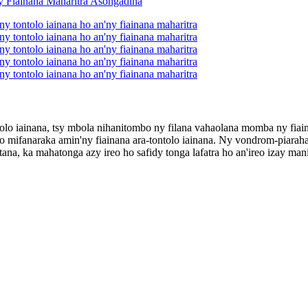
ntolo iainana, tsy mbola nihanitombo ny filana vahaolana momba ny fi
ao mifanaraka amin'ny fiainana ara-tontolo iainana. Ny vondrom-piar
ana, ka mahatonga azy ireo ho safidy tonga lafatra ho an'ireo izay ma